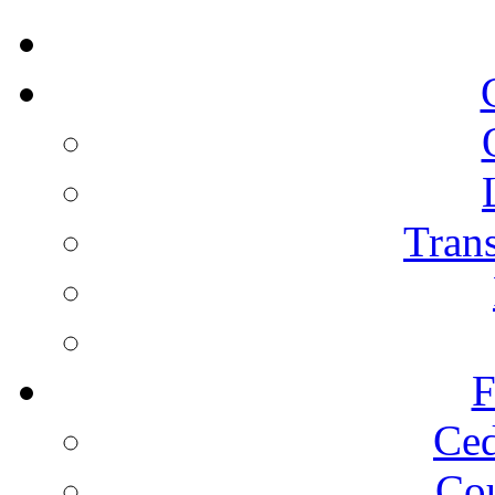
Trans
F
Ced
Cou