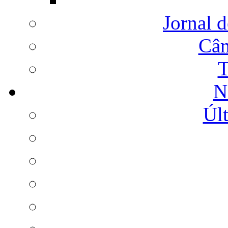
Jornal d
Câm
T
N
Últ