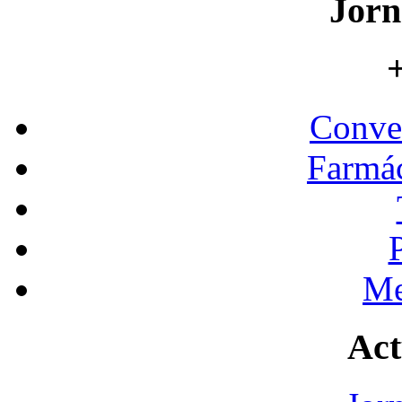
Jorn
+
Conve
Farmác
Me
Act