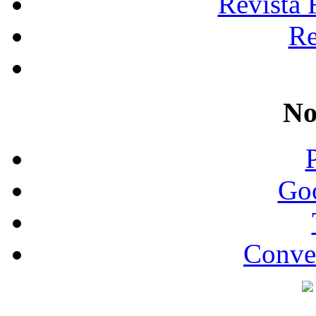
Revista 
Re
No
Go
Conve