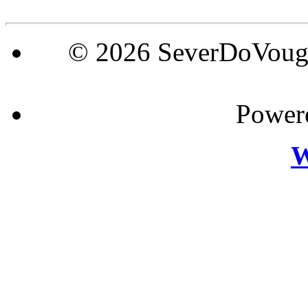
© 2026 SeverDoVouga
Power
W