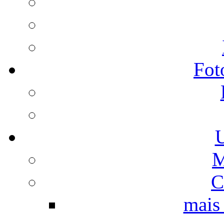
Fot
U
M
C
mais