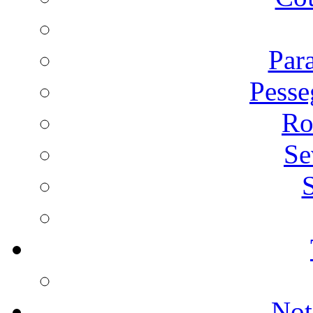
Par
Pesse
Ro
Se
S
Not