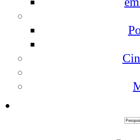
em
Po
Cin
M