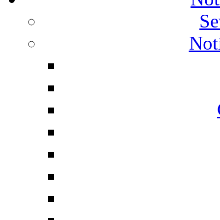
Se
Not