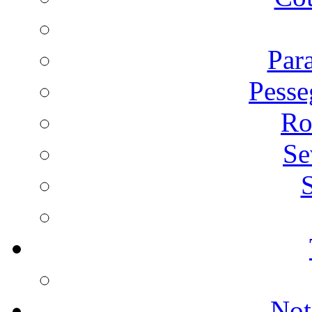
Par
Pesse
Ro
Se
S
Not