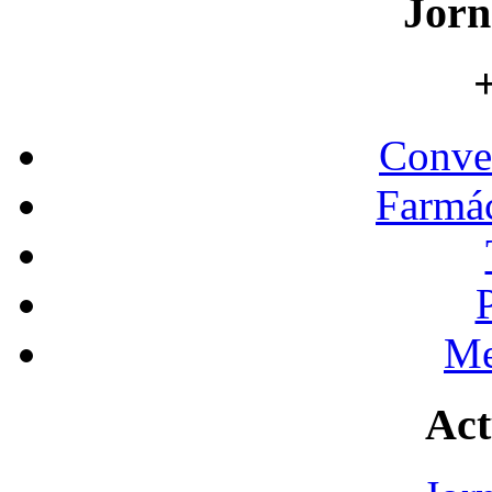
Jorn
+
Conve
Farmác
Me
Act