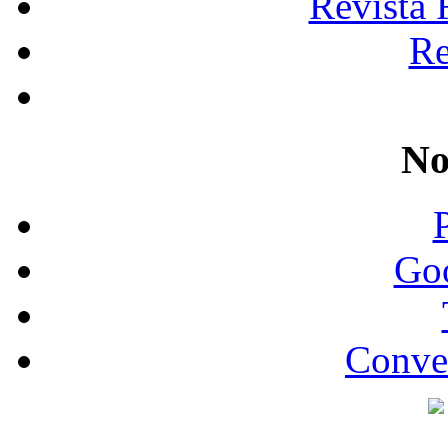
Revista 
Re
No
Go
Conve