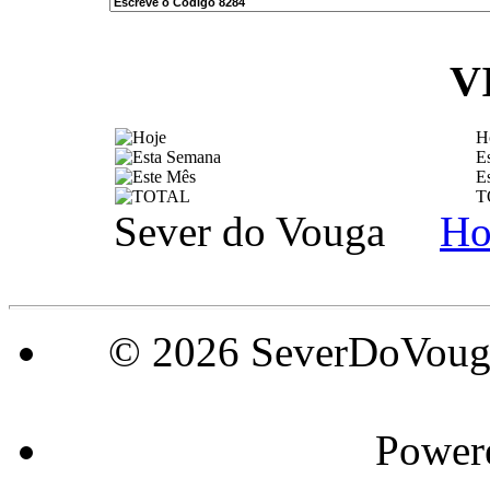
V
H
E
E
T
Sever do Vouga
H
© 2026 SeverDoVouga
Power