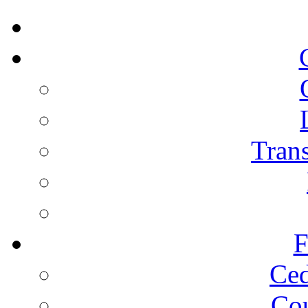
Trans
F
Ced
Cou