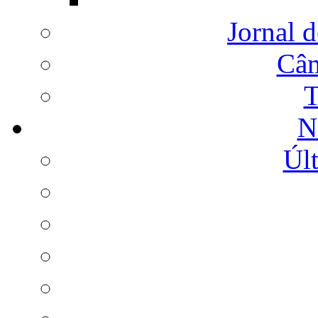
Jornal d
Câm
T
N
Últ