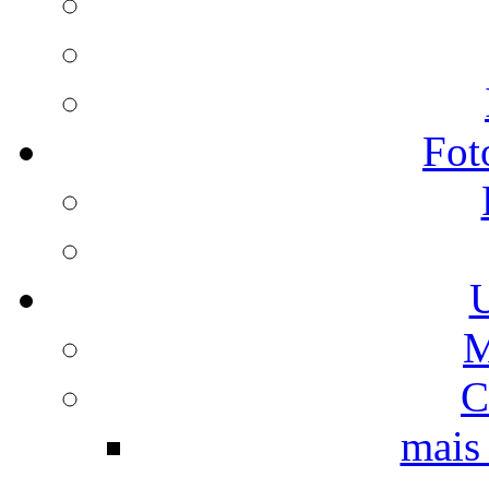
Fot
U
M
C
mais