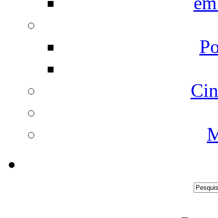
em
Po
Cin
M