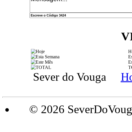
V
H
E
E
T
Sever do Vouga
H
© 2026 SeverDoVouga