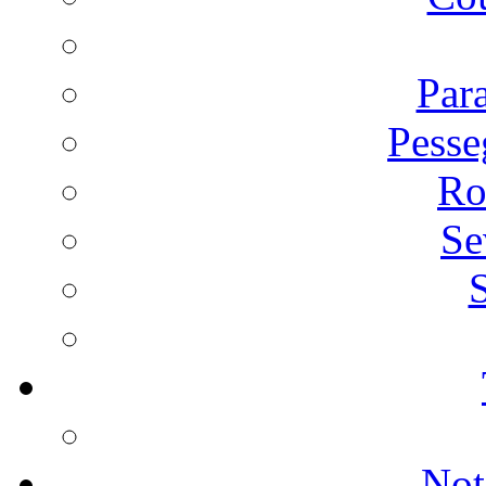
Par
Pesse
Ro
Se
S
Not