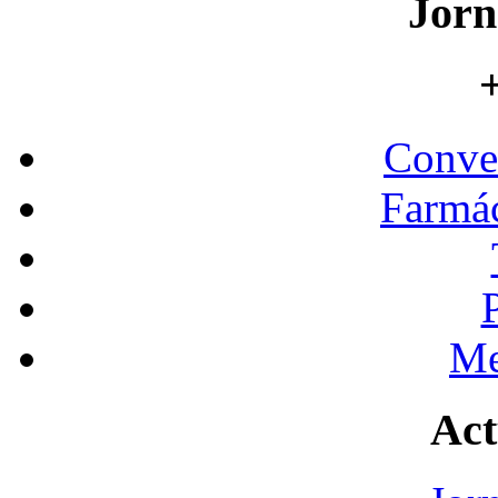
Jorn
+
Conve
Farmác
Me
Act