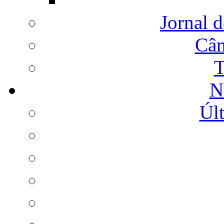
Jornal d
Câm
T
N
Últ