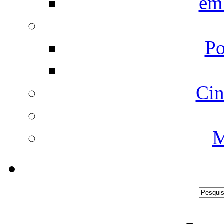
em
Po
Cin
M