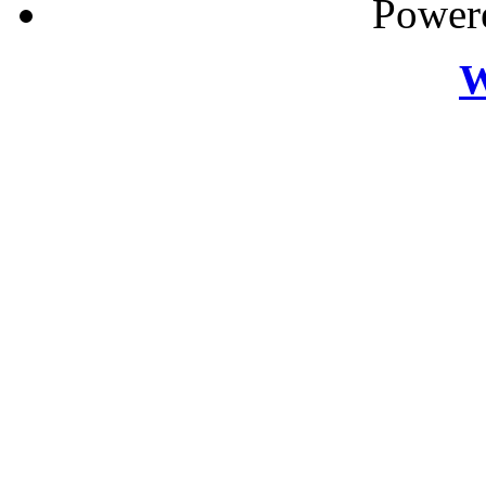
Power
W