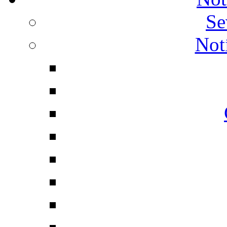
Se
Not