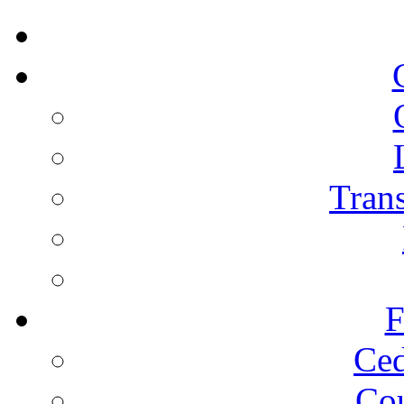
Trans
F
Ced
Cou