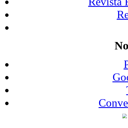
Revista 
Re
No
Go
Conve