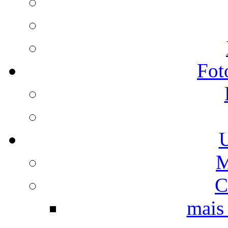
Fot
U
M
C
mais