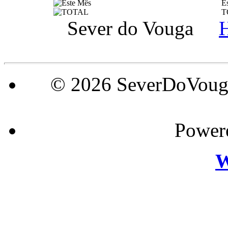
E
T
Sever do Vouga
© 2026 SeverDoVouga
Power
W