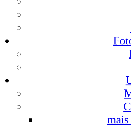
Fot
U
M
C
mais