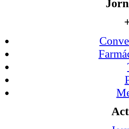
Jorn
+
Conve
Farmác
Me
Act