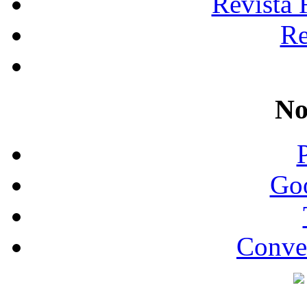
Revista 
Re
No
Go
Conve