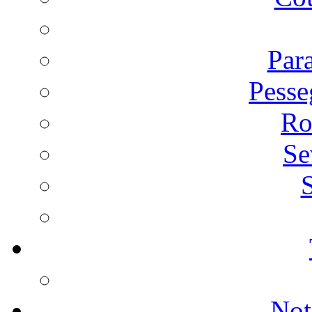
Par
Pesse
Ro
Se
S
Not