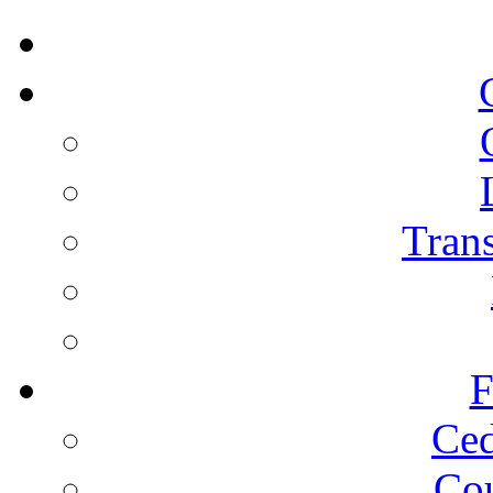
Trans
F
Ced
Cou