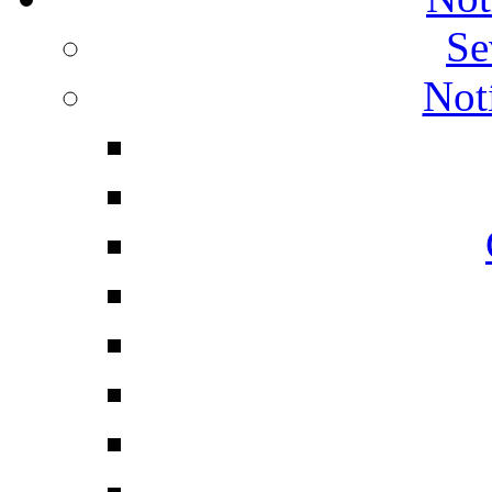
Se
Not