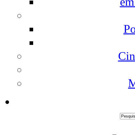
em
Po
Cin
M