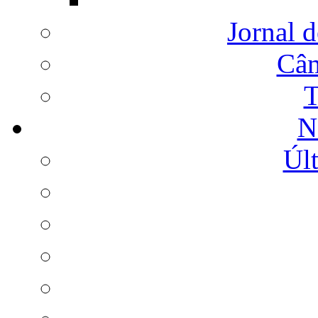
Jornal d
Câm
T
N
Últ